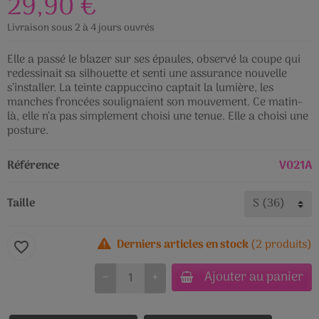
29,90 €
Livraison sous 2 à 4 jours ouvrés
Elle a passé le blazer sur ses épaules, observé la coupe qui
redessinait sa silhouette et senti une assurance nouvelle
s’installer. La teinte cappuccino captait la lumière, les
manches froncées soulignaient son mouvement. Ce matin-
là, elle n’a pas simplement choisi une tenue. Elle a choisi une
posture.
Référence
V021A
Taille
Derniers articles en stock
(2 produits)
favorite_border
Ajouter au panier
−
+