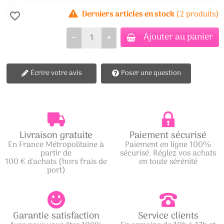
Derniers articles en stock
(2 produits)
favorite_border
Ajouter au panier
−
+
Écrire votre avis
Poser une question
Livraison gratuite
Paiement sécurisé
En France Métropolitaine à
Paiement en ligne 100%
partir de
sécurisé. Réglez vos achats
100 € d'achats (hors frais de
en toute sérénité
port)
Garantie satisfaction
Service clients