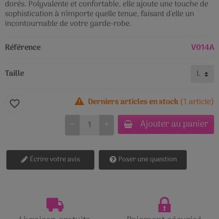
dorés. Polyvalente et confortable, elle ajoute une touche de
sophistication à n'importe quelle tenue, faisant d'elle un
incontournable de votre garde-robe.
Référence
V014A
Taille
Derniers articles en stock
(1 article)
favorite_border
Ajouter au panier
−
+
Écrire votre avis
Poser une question