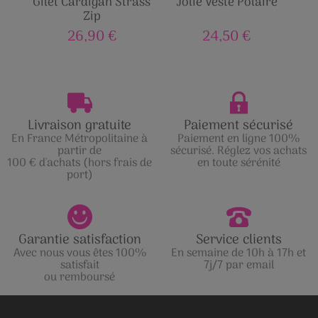
Gilet Cardigan Strass
Jolie Veste Polaire
Bl
Zip
m
26,90 €
24,50 €
Livraison gratuite
Paiement sécurisé
En France Métropolitaine à
Paiement en ligne 100%
partir de
sécurisé. Réglez vos achats
100 € d'achats (hors frais de
en toute sérénité
port)
Garantie satisfaction
Service clients
Avec nous vous êtes 100%
En semaine de 10h à 17h et
satisfait
7j/7 par email
ou remboursé