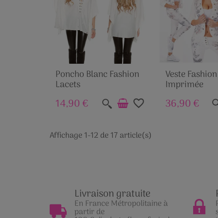
Poncho Blanc Fashion
Veste Fashion
Lacets
Imprimée
14,90 €
36,90 €
favorite_border
Affichage 1-12 de 17 article(s)
Livraison gratuite
En France Métropolitaine à
partir de