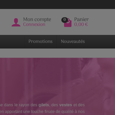
Mon compte
Panier
0
Connexion
0,00 €
Promotions
Nouveautés
use dans le rayon des
gilets
, des
vestes
et des
 en apportant une touche finale de qualité à nos