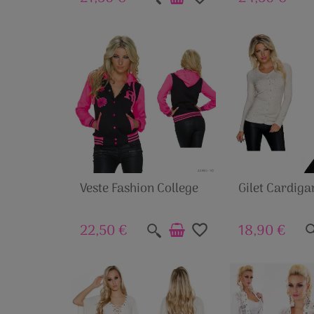
Veste Fashion College
Gilet Cardiga
22,50 €
18,90 €
favorite_border