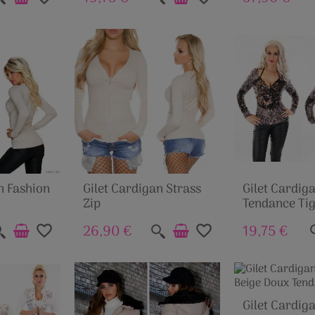
n Fashion
Gilet Cardigan Strass
Gilet Cardig
Zip
Tendance Ti
26,90 €
19,75 €
favorite_border
favorite_border
Gilet Cardig