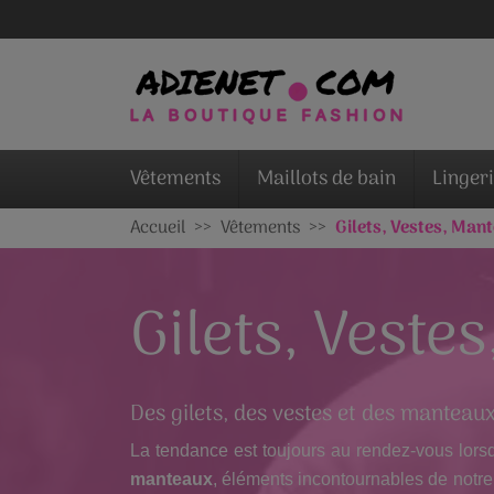
Vêtements
Maillots de bain
Linger
Accueil
Vêtements
Gilets, Vestes, Man
Gilets, Veste
Des gilets, des vestes et des manteau
La tendance est toujours au rendez-vous lorsq
manteaux
, éléments incontournables de notre 