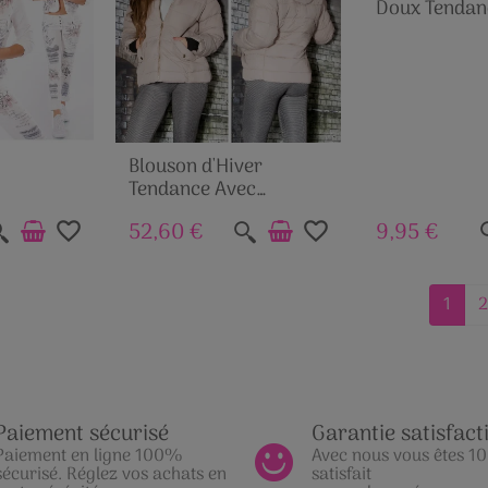
Doux Tendan
Blouson d'Hiver
Tendance Avec
Capuche
52,60 €
9,95 €
favorite_border
favorite_border
1
2
Paiement sécurisé
Garantie satisfact
Paiement en ligne 100%
Avec nous vous êtes 
sécurisé. Réglez vos achats en
satisfait