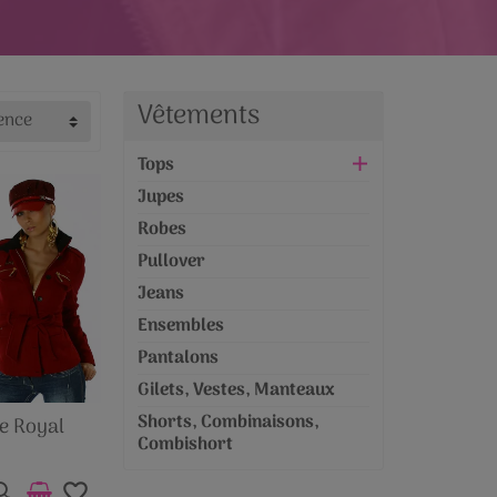
Vêtements
ence
Tops
Jupes
Robes
Pullover
Jeans
Ensembles
Pantalons
Gilets, Vestes, Manteaux
Shorts, Combinaisons,
e Royal
Combishort
favorite_border