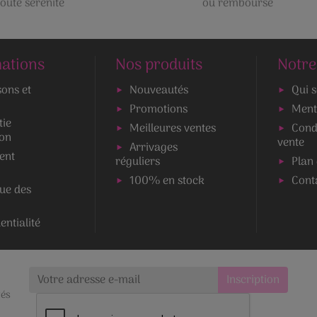
toute sérénité
ou remboursé
ations
Nos produits
Notre
sons et
Nouveautés
Qui 
Promotions
Ment
tie
Meilleures ventes
Cond
ion
vente
Arrivages
ent
réguliers
Plan 
100% en stock
Cont
que des
entialité
tés