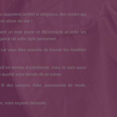
ous apportent confort et élégance, des vestes qui
e allure de star !
nt un look jeune et décontracté et enfin les
égance de votre style personnel.
, car vous êtes assurée de trouver les modèles
ût en termes d’esthétisme, mais ils sont aussi
 qualité sans besoin de se ruiner.
 fil des saisons. Adie, passionnée de mode,
e, votre experte dévouée.