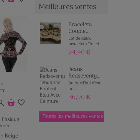
Meilleures ventes
Bracelets
Couple
Magnétique
Lot de deux
Pierres
bracelets "Toi et
Moi" aimantés en
Naturelles
24,90 €
pierres naturelles
de Howlite et
Labradorite. Une
Jeans
idée cadeau
Redseventy
originale à
Tendance
Aujourd'hui c'est
an
partager avec
Bootcut
un
votre moitié ou
gre
incontournable
tout simplement
36,90 €
qui vous est
avec un être cher.
favorite_border
proposé par Adie
Net. Celui que
Toutes les meilleures ventes
vous attendez
toutes pour être
fashion, le jeans
Redseventy. Pour
an Beige
celles qui pensent