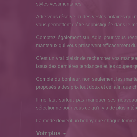
styles vestimentaires.
Adie vous réserve ici des vestes polaires qui me
vous permettent d’être sophistiquée dans le m
Comptez également sur Adie pour vous réserv
manteaux qui vous préservent efficacement du fr
C’est un vrai plaisir de rechercher vos mante
issus des dernières tendances et les coupes qu
Comble du bonheur, non seulement les manteaux
proposés à des prix tout doux et ce, afin que c
Il ne faut surtout pas manquer ses nouveau
sélectionne pour vous ce qu’il y a de plus intér
La mode devient un hobby que chaque femme pe
Voir plus