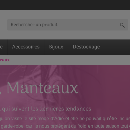
ie
Accessoires
Bijoux
Déstockage
teaux
s, Manteaux
x qui suivent les dernières tendances
u’on visite le site mode d’Adie et elle ne pouvait qu’être incl
garde-robe, car ils nous protègent du froid en toute saison tout