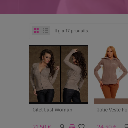
Il y a 17 produits.
Gilet Last Woman
Jolie Veste Po
21,50 €
24,50 €
favorite_border