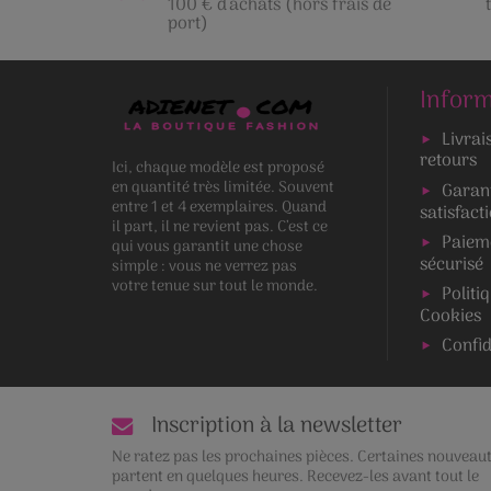
100 € d'achats (hors frais de
port)
Inform
Livrai
retours
Ici, chaque modèle est proposé
en quantité très limitée. Souvent
Garan
entre 1 et 4 exemplaires. Quand
satisfact
il part, il ne revient pas. C’est ce
Paiem
qui vous garantit une chose
sécurisé
simple : vous ne verrez pas
votre tenue sur tout le monde.
Politi
Cookies
Confid
Inscription à la newsletter
Ne ratez pas les prochaines pièces. Certaines nouveau
partent en quelques heures. Recevez-les avant tout le