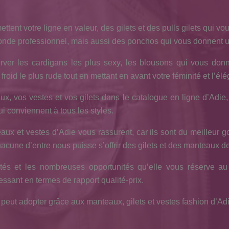
ttent votre ligne en valeur, des gilets et des pulls gilets qui v
onde professionnel, mais aussi des ponchos qui vous donnent un
er les cardigans les plus sexy, les blousons qui vous donne
oid le plus rude tout en mettant en avant votre féminité et l’él
aux, vos vestes et vos gilets dans le catalogue en ligne d’Adie
i conviennent à tous les styles.
 et vestes d’Adie vous rassurent, car ils sont du meilleur go
hacune d’entre nous puisse s’offrir des gilets et des manteaux de
tés et les nombreuses opportunités qu’elle vous réserve au
essant en termes de rapport qualité-prix.
ut adopter grâce aux manteaux, gilets et vestes fashion d’Adi