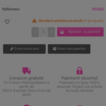
Référence
V028A
Derniers articles en stock
(4 produits)
favorite_border
Ajouter au panier
−
+
Écrire votre avis
Poser une question
Livraison gratuite
Paiement sécurisé
En France Métropolitaine à
Paiement en ligne 100%
partir de
sécurisé. Réglez vos achats
100 € d'achats (hors frais de
en toute sérénité
port)