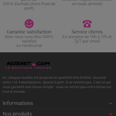
100 € d'achats (hors frais de
en toute sérénité
port)
Garantie satisfaction
Service clients
Avec nous vous êtes 100%
En semaine de 10h à 17h et
satisfait
7j/7 par email
ou remboursé
Ici, chaque modèle est proposé en quantité très limitée. Souvent
entre 1 et 4 exemplaires. Quand il part, il ne revient pas. C’est ce qui
vous garantit une chose simple : vous ne verrez pas votre tenue sur
tout le monde.
Informations
Nos produits