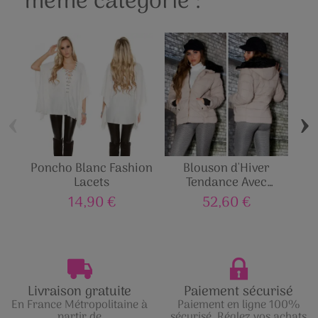
même catégorie :
‹
›
Poncho Blanc Fashion
Blouson d'Hiver
Lacets
Tendance Avec
Capuche
14,90 €
52,60 €
Livraison gratuite
Paiement sécurisé
En France Métropolitaine à
Paiement en ligne 100%
partir de
sécurisé. Réglez vos achats