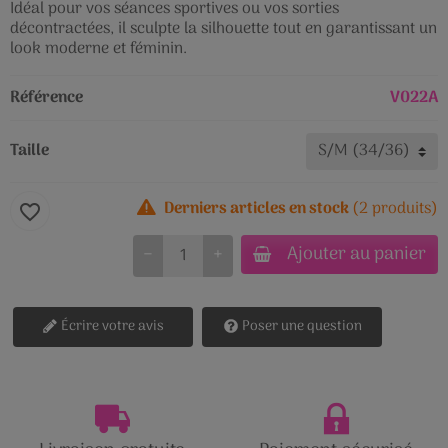
Idéal pour vos séances sportives ou vos sorties
décontractées, il sculpte la silhouette tout en garantissant un
look moderne et féminin.
Référence
V022A
Taille
Derniers articles en stock
(2 produits)
favorite_border
Ajouter au panier
−
+
Écrire votre avis
Poser une question