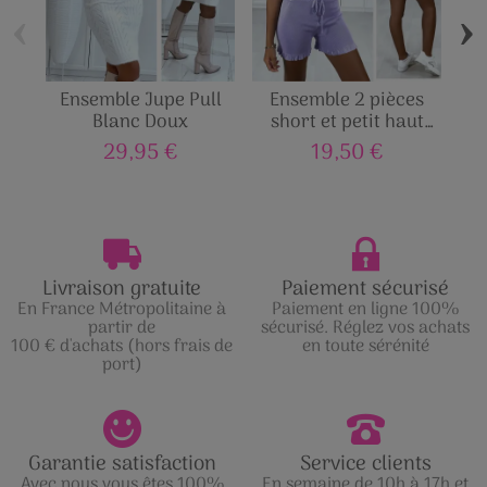
‹
›
Ensemble Jupe Pull
Ensemble 2 pièces
En
Blanc Doux
short et petit haut
S
tendance
29,95 €
19,50 €
Livraison gratuite
Paiement sécurisé
En France Métropolitaine à
Paiement en ligne 100%
partir de
sécurisé. Réglez vos achats
100 € d'achats (hors frais de
en toute sérénité
port)
Garantie satisfaction
Service clients
Avec nous vous êtes 100%
En semaine de 10h à 17h et