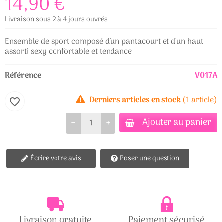
14,90 €
Livraison sous 2 à 4 jours ouvrés
Ensemble de sport composé d'un pantacourt et d'un haut
assorti sexy confortable et tendance
Référence
V017A
Derniers articles en stock
(1 article)
favorite_border
Ajouter au panier
−
+
Écrire votre avis
Poser une question
Livraison gratuite
Paiement sécurisé