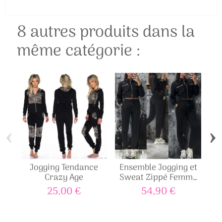
8 autres produits dans la
même catégorie :
‹
›
Jogging Tendance
Ensemble Jogging et
Crazy Age
Sweat Zippé Femme
Noir
25,00 €
54,90 €