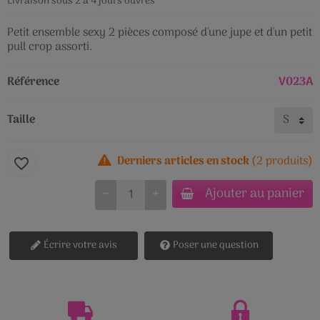
Livraison sous 2 à 4 jours ouvrés
Petit ensemble sexy 2 pièces composé d'une jupe et d'un petit
pull crop assorti.
Référence
V023A
Taille
Derniers articles en stock
(2 produits)
favorite_border
Ajouter au panier
−
+
Écrire votre avis
Poser une question