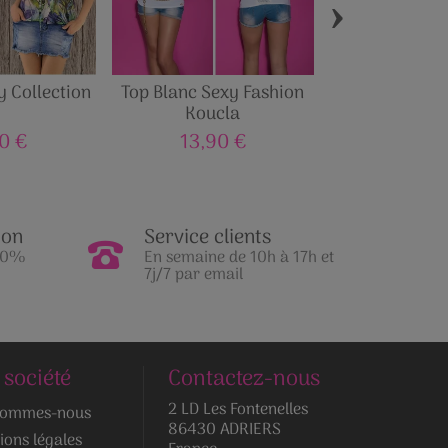
›
 Collection
Top Blanc Sexy Fashion
Top Fashio
Koucla
0 €
13,90 €
17,00
ion
Service clients
100%
En semaine de 10h à 17h et
7j/7 par email
 société
Contactez-nous
2 LD Les Fontenelles
sommes-nous
86430 ADRIERS
ions légales