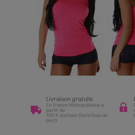
Livraison gratuite
En France Métropolitaine à
partir de
100 € d'achats (hors frais de
port)