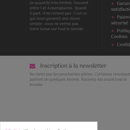
en quantité très limitée. Souvent
Garan
entre 1 et 4 exemplaires. Quand
satisfact
il part, il ne revient pas. C’est ce
Paiem
qui vous garantit une chose
sécurisé
simple : vous ne verrez pas
votre tenue sur tout le monde.
Politi
Cookies
Confid
Inscription à la newsletter
Ne ratez pas les prochaines pièces. Certaines nouveau
partent en quelques heures. Recevez-les avant tout le
monde.