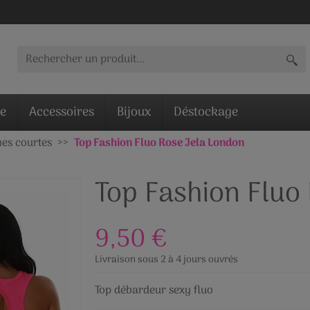
ie
Accessoires
Bijoux
Déstockage
es courtes
Top Fashion Fluo Rose Jela London
Top Fashion Fluo
9,50 €
Livraison sous 2 à 4 jours ouvrés
Top débardeur sexy fluo