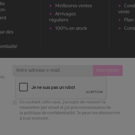
tie
Meilleures ventes
Cond
ion
vente
Arrivages
ent
réguliers
Plan 
100% en stock
Cont
que des
entialité
tés
En cochant cette case, j'accepte de recevoir la
newsletter par email et j'ai pris connaissance de
la
politique de confidentialité
. Je peux me désinscrire
à tout moment.