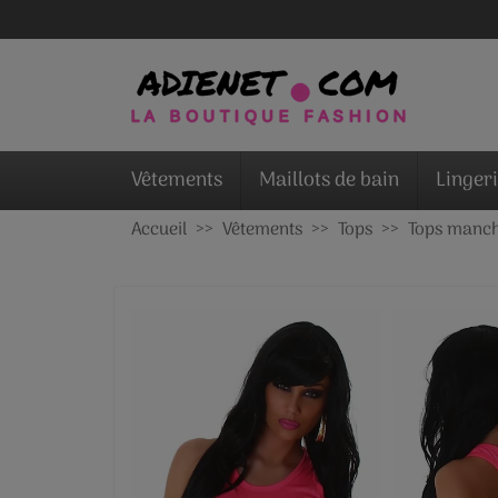
Vêtements
Maillots de bain
Linger
Accueil
Vêtements
Tops
Tops manch