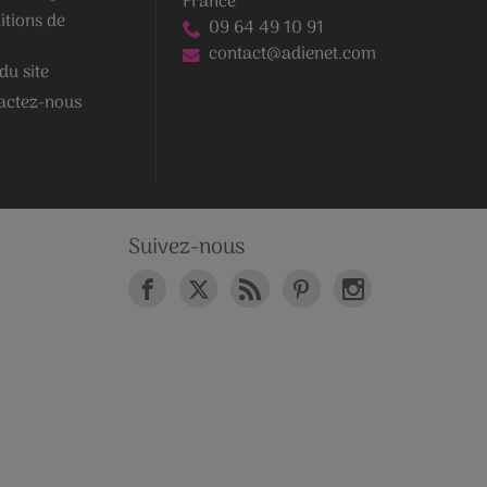
France
itions de
09 64 49 10 91
contact@adienet.com
du site
actez-nous
Suivez-nous