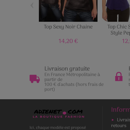
‹
Top Sexy Noir Chaine
Top Chic 
Style P
Bro
14,20 €
12
Livraison gratuite
En France Métropolitaine à
partir de
100 € d'achats (hors frais de
port)
Inform
Livrai
retours
Ici, chaque modèle est proposé