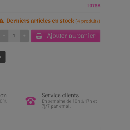
T078A
Derniers articles en stock
(4 produits)
Ajouter au panier
−
+
n
ion
Service clients
100%
En semaine de 10h à 17h et
7j/7 par email