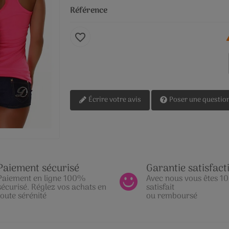
Référence
favorite_border
Écrire votre avis
Poser une questio
Paiement sécurisé
Garantie satisfact
Paiement en ligne 100%
Avec nous vous êtes 
sécurisé. Réglez vos achats en
satisfait
toute sérénité
ou remboursé