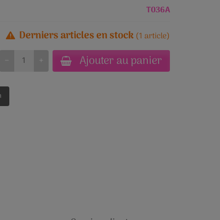
T036A
Derniers articles en stock
(1 article)
Ajouter au panier
−
+
n