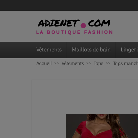
Vêtements
Maillots de bain
Linger
Accueil
Vêtements
Tops
Tops manch