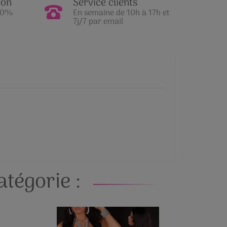
ion
Service clients
100%
En semaine de 10h à 17h et
7j/7 par email
tégorie :