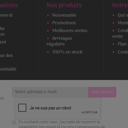
ations
Nos produits
Notre
sons et
Nouveautés
Qui 
Promotions
Ment
tie
Meilleures ventes
Cond
ion
vente
Arrivages
ent
réguliers
Plan 
100% en stock
Cont
que des
entialité
tés
En cochant cette case, j'accepte de recevoir la
newsletter par email et j'ai pris connaissance de