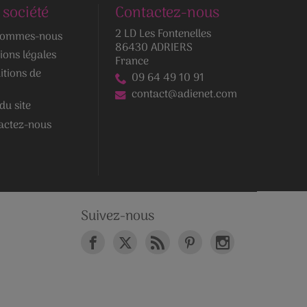
 société
Contactez-nous
2 LD Les Fontenelles
sommes-nous
86430 ADRIERS
ions légales
France
itions de
09 64 49 10 91
contact@adienet.com
du site
actez-nous
Suivez-nous