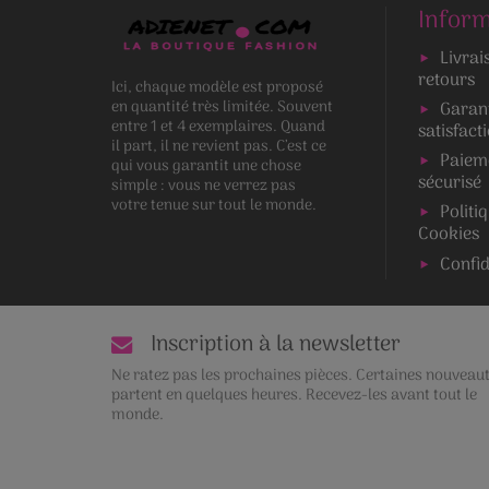
Inform
Livrai
retours
Ici, chaque modèle est proposé
en quantité très limitée. Souvent
Garan
entre 1 et 4 exemplaires. Quand
satisfact
il part, il ne revient pas. C’est ce
Paiem
qui vous garantit une chose
sécurisé
simple : vous ne verrez pas
votre tenue sur tout le monde.
Politi
Cookies
Confid
Inscription à la newsletter
Ne ratez pas les prochaines pièces. Certaines nouveau
partent en quelques heures. Recevez-les avant tout le
monde.