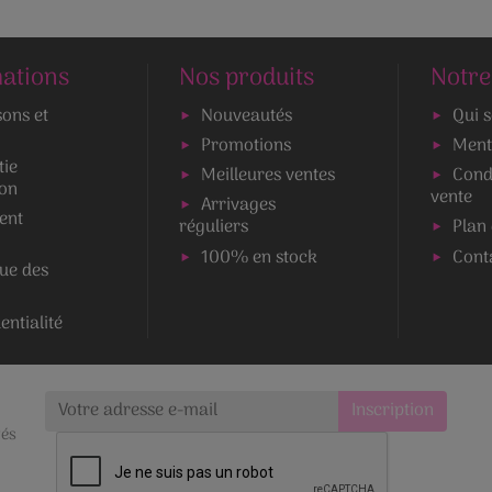
ations
Nos produits
Notre
sons et
Nouveautés
Qui 
Promotions
Ment
tie
Meilleures ventes
Cond
ion
vente
Arrivages
ent
réguliers
Plan 
100% en stock
Cont
que des
entialité
tés