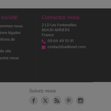
 société
Contactez-nous
2 LD Les Fontenelles
sommes-nous
86430 ADRIERS
ions légales
France
itions de
09 64 49 10 91
contact@adienet.com
du site
actez-nous
Suivez-nous