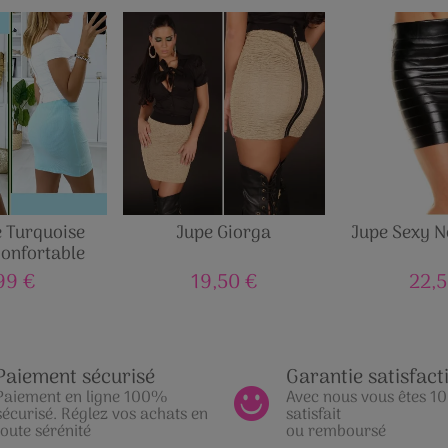
e Turquoise
Jupe Giorga
Jupe Sexy N
Confortable
99 €
19,50 €
22,5
Paiement sécurisé
Garantie satisfact
Paiement en ligne 100%
Avec nous vous êtes 
sécurisé. Réglez vos achats en
satisfait
toute sérénité
ou remboursé