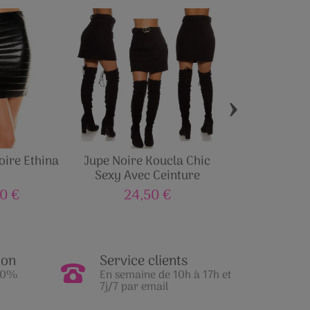
›
oire Ethina
Jupe Noire Koucla Chic
Mini jupe p
Sexy Avec Ceinture
crème taill
élégante et 
0 €
24,50 €
25,00
ion
Service clients
100%
En semaine de 10h à 17h et
7j/7 par email