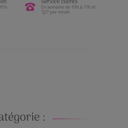
ion
Service clients
100%
En semaine de 10h à 17h et
7j/7 par email
tégorie :