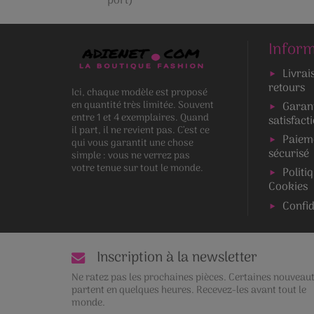
port)
Inform
Livrai
retours
Ici, chaque modèle est proposé
en quantité très limitée. Souvent
Garan
entre 1 et 4 exemplaires. Quand
satisfact
il part, il ne revient pas. C’est ce
Paiem
qui vous garantit une chose
sécurisé
simple : vous ne verrez pas
votre tenue sur tout le monde.
Politi
Cookies
Confid
Inscription à la newsletter
Ne ratez pas les prochaines pièces. Certaines nouveau
partent en quelques heures. Recevez-les avant tout le
monde.