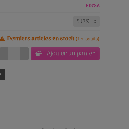
R078A
Derniers articles en stock
(1 produits)
Ajouter au panier
−
+
n