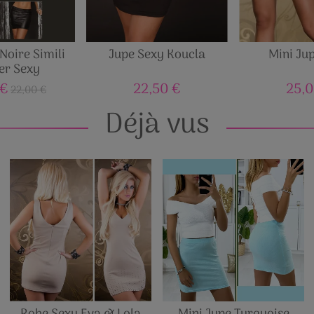
Noire Simili
Jupe Sexy Koucla
Mini Ju
er Sexy
 €
22,50 €
25,0
22,00 €
Déjà vus