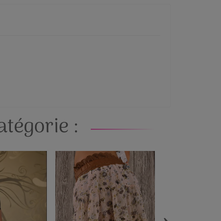
tégorie :
›