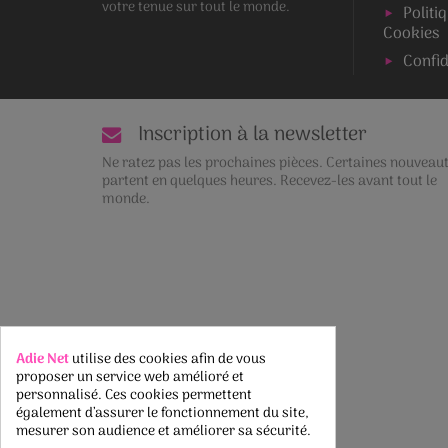
votre tenue sur tout le monde.
Politi
Cookies
Confid
Inscription à la newsletter
Ne ratez pas les prochaines pièces. Certaines nouveau
partent en quelques heures. Recevez-les avant tout le
monde.
Adie Net
utilise des cookies afin de vous
Rétractation du contrat
proposer un service web amélioré et
personnalisé. Ces cookies permettent
Suivre le statut de la rétractation
également d’assurer le fonctionnement du site,
mesurer son audience et améliorer sa sécurité.