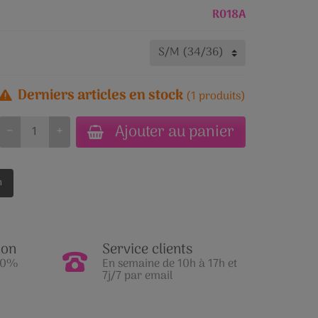
R018A
Derniers articles en stock
(1 produits)
Ajouter au panier
−
+
n
ion
Service clients
100%
En semaine de 10h à 17h et
7j/7 par email