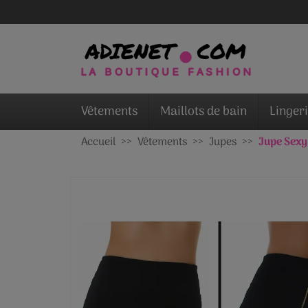
Vêtements
Maillots de bain
Linger
Accueil
Vêtements
Jupes
Jupe Sexy