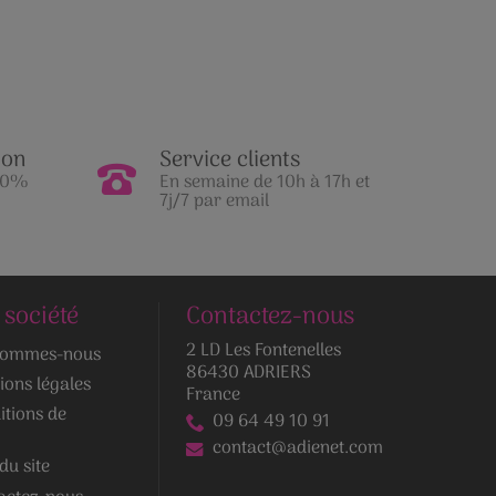
ion
Service clients
100%
En semaine de 10h à 17h et
7j/7 par email
 société
Contactez-nous
2 LD Les Fontenelles
sommes-nous
86430 ADRIERS
ions légales
France
itions de
09 64 49 10 91
contact@adienet.com
du site