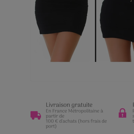
Livraison gratuite
En France Métropolitaine à
partir de
100 € d'achats (hors frais de
port)