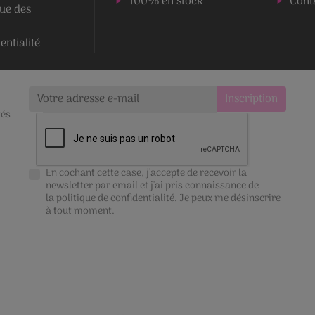
100% en stock
Cont
que des
entialité
tés
En cochant cette case, j'accepte de recevoir la
newsletter par email et j'ai pris connaissance de
la
politique de confidentialité
. Je peux me désinscrire
à tout moment.