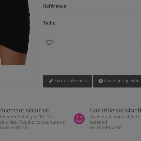
Référence
Taille
favorite_border
Écrire votre avis
Poser une questio
Paiement sécurisé
Garantie satisfact
Paiement en ligne 100%
Avec nous vous êtes 
sécurisé. Réglez vos achats en
satisfait
toute sérénité
ou remboursé