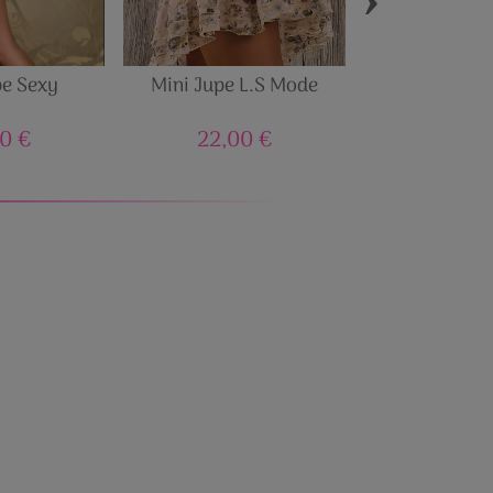
pe Sexy
Mini Jupe L.S Mode
Jupe Noire
Moulante taill
0 €
22,00 €
14,90