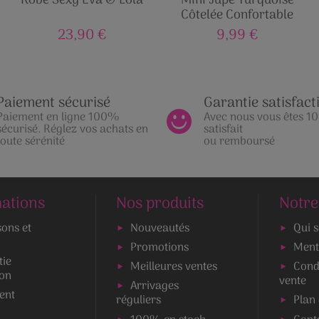
Robe Sexy Eva & Lola
Mini Jupe Turquoise
Côtelée Confortable
23,90 €
9,99 €
Paiement sécurisé
Garantie satisfact
Paiement en ligne 100%
Avec nous vous êtes 
sécurisé. Réglez vos achats en
satisfait
toute sérénité
ou remboursé
ations
Nos produits
Notre
sons et
Nouveautés
Qui 
Promotions
Ment
tie
Meilleures ventes
Cond
ion
vente
Arrivages
ent
réguliers
Plan 