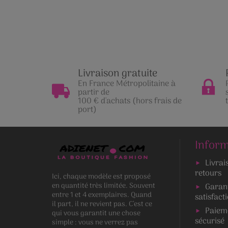
Livraison gratuite
En France Métropolitaine à
partir de
100 € d'achats (hors frais de
port)
Inform
Livrai
retours
Ici, chaque modèle est proposé
en quantité très limitée. Souvent
Garan
entre 1 et 4 exemplaires. Quand
satisfact
il part, il ne revient pas. C’est ce
Paiem
qui vous garantit une chose
sécurisé
simple : vous ne verrez pas