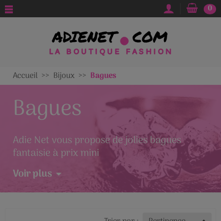
0
Accueil
Bijoux
Bagues
Bagues
Adie Net vous propose de jolies bagues
fantaisie à prix mini
Voir plus