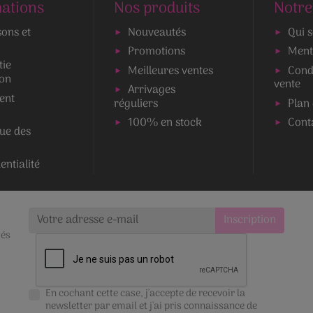
ations
Nos produits
Notre
sons et
Nouveautés
Qui 
Promotions
Ment
tie
Meilleures ventes
Cond
ion
vente
Arrivages
ent
réguliers
Plan 
100% en stock
Cont
que des
entialité
tés
En cochant cette case, j'accepte de recevoir la
newsletter par email et j'ai pris connaissance de