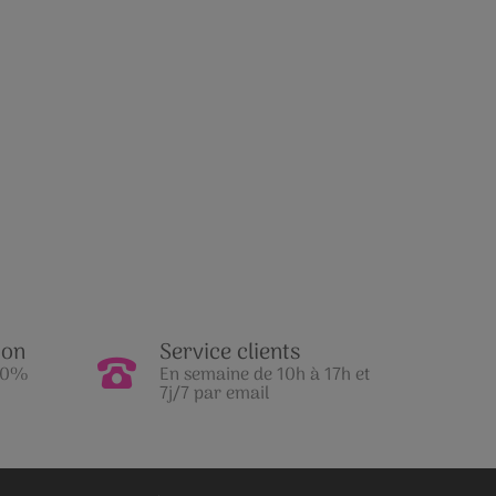
ion
Service clients
100%
En semaine de 10h à 17h et
7j/7 par email