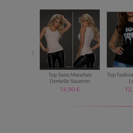
‹
Top Sans Manches
Top Fashion
Dentelle Saumon
L
14,90 €
12