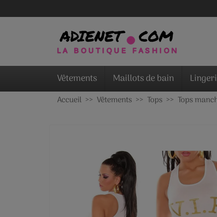
Vêtements
Maillots de bain
Linger
Accueil
Vêtements
Tops
Tops manch