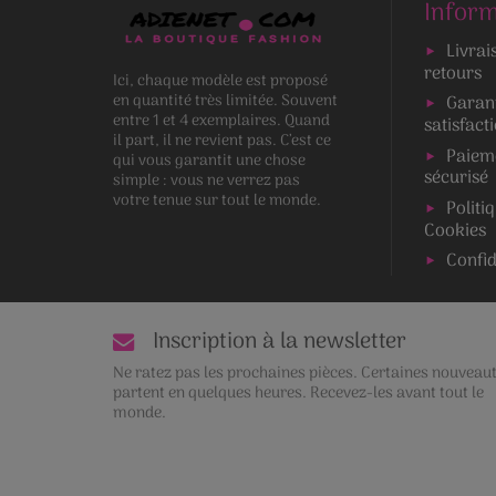
Inform
Livrai
retours
Ici, chaque modèle est proposé
en quantité très limitée. Souvent
Garan
entre 1 et 4 exemplaires. Quand
satisfact
il part, il ne revient pas. C’est ce
Paiem
qui vous garantit une chose
sécurisé
simple : vous ne verrez pas
votre tenue sur tout le monde.
Politi
Cookies
Confid
Inscription à la newsletter
Ne ratez pas les prochaines pièces. Certaines nouveau
partent en quelques heures. Recevez-les avant tout le
monde.