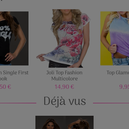
 Single First
Joli Top Fashion
Top Glam
ook
Multicolore
,50 €
14,90 €
9,9
Déjà vus