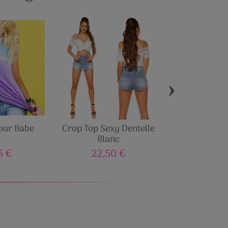
›
our Babe
Crop Top Sexy Dentelle
Top fashion
Blanc
Tour Ei
5 €
22,50 €
19,00