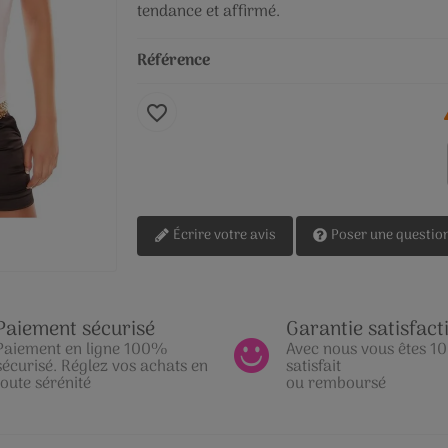
tendance et affirmé.
Référence
favorite_border
Écrire votre avis
Poser une questio
Paiement sécurisé
Garantie satisfact
Paiement en ligne 100%
Avec nous vous êtes 
sécurisé. Réglez vos achats en
satisfait
toute sérénité
ou remboursé