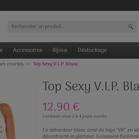
ie
Accessoires
Bijoux
Déstockage
es courtes
Top Sexy V.I.P. Blanc
Top Sexy V.I.P. Bl
12,90 €
Livraison sous 2 à 4 jours ouvrés
Ce débardeur blanc orné du logo "VIP" en lett
décontracté et glamour. Il s'associe facilem