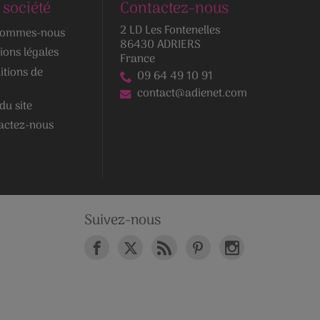
 société
Contactez-nous
2 LD Les Fontenelles
sommes-nous
86430 ADRIERS
ions légales
France
itions de
09 64 49 10 91
contact@adienet.com
du site
actez-nous
Suivez-nous