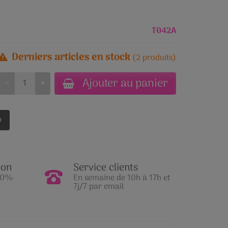
T042A
Derniers articles en stock
(2 produits)
Ajouter au panier
−
+
n
ion
Service clients
100%
En semaine de 10h à 17h et
7j/7 par email