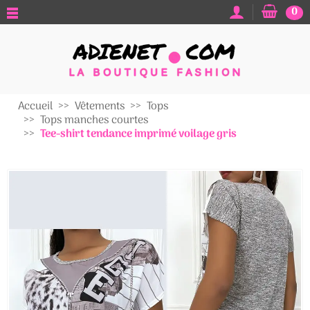
0
Accueil
Vêtements
Tops
Tops manches courtes
Tee-shirt tendance imprimé voilage gris