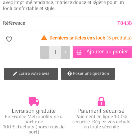
avec imprimé tendance, matière douce et légère pour un
look confortable et stylé
Référence
T043B
Derniers articles en stock
(5 produits)
favorite_border
Ajouter au panier
−
+
Écrire votre avis
Poser une question
Livraison gratuite
Paiement sécurisé
En France Métropolitaine à
Paiement en ligne 100%
partir de
sécurisé. Réglez vos achats
100 € d'achats (hors frais de
en toute sérénité
port)