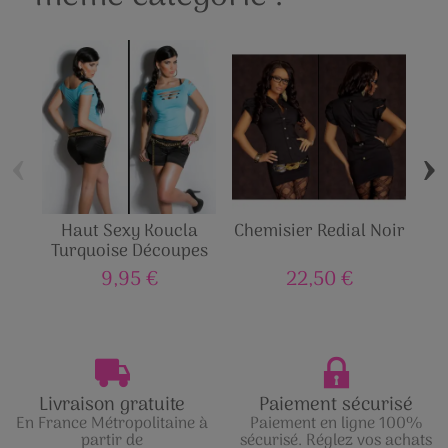
‹
›
Haut Sexy Koucla
Chemisier Redial Noir
Top
Turquoise Découpes
9,95 €
22,50 €
Livraison gratuite
Paiement sécurisé
En France Métropolitaine à
Paiement en ligne 100%
partir de
sécurisé. Réglez vos achats