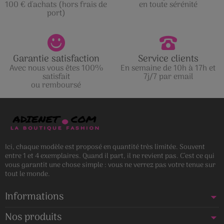
100 € d'achats (hors frais de
en toute sérénité
port)
Garantie satisfaction
Service clients
Avec nous vous êtes 100%
En semaine de 10h à 17h et
satisfait
7j/7 par email
ou remboursé
Ici, chaque modèle est proposé en quantité très limitée. Souvent
entre 1 et 4 exemplaires. Quand il part, il ne revient pas. C’est ce qui
vous garantit une chose simple : vous ne verrez pas votre tenue sur
tout le monde.
Informations
Nos produits