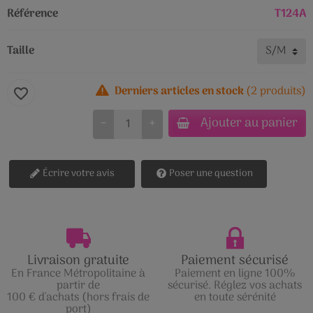
Référence
T124A
Taille
Derniers articles en stock
(2 produits)
favorite_border
Ajouter au panier
−
+
Écrire votre avis
Poser une question
Livraison gratuite
Paiement sécurisé
En France Métropolitaine à
Paiement en ligne 100%
partir de
sécurisé. Réglez vos achats
100 € d'achats (hors frais de
en toute sérénité
port)