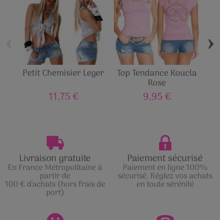
‹
›
Petit Chemisier Leger
Top Tendance Koucla
Che
Rose
11,75 €
9,95 €
Livraison gratuite
Paiement sécurisé
En France Métropolitaine à
Paiement en ligne 100%
partir de
sécurisé. Réglez vos achats
100 € d'achats (hors frais de
en toute sérénité
port)