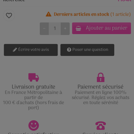
Référence
T104A
Derniers articles en stock
(1 article)
favorite_border
Ajouter au panier
−
+
Écrire votre avis
Poser une question
Livraison gratuite
Paiement sécurisé
En France Métropolitaine à
Paiement en ligne 100%
partir de
sécurisé. Réglez vos achats
100 € d'achats (hors frais de
en toute sérénité
port)