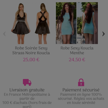
‹
›
Robe Soirée Sexy
Robe Sexy Koucla
R
Strass Noire Koucla
Menthe
25,00 €
24,50 €
Livraison gratuite
Paiement sécurisé
En France Métropolitaine à
Paiement en ligne 100%
partir de
sécurisé. Réglez vos achats
100 € d'achats (hors frais de
en toute sérénité
port)