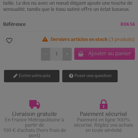
taille. Le dos nu avec un nœud élégant ajoute une touche de
sensualité, tandis que le tissu satiné offre un éclat luxueux.
Référence
R061A
Derniers articles en stock
(3 produits)
favorite_border
Ajouter au panier
−
+
Écrire votre avis
Poser une question
Livraison gratuite
Paiement sécurisé
En France Métropolitaine à
Paiement en ligne 100%
partir de
sécurisé. Réglez vos achats
100 € d'achats (hors frais de
en toute sérénité
port)