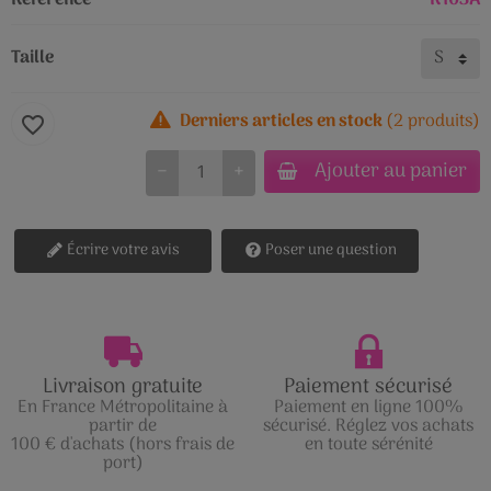
Référence
R103A
Taille
Derniers articles en stock
(2 produits)
favorite_border
Ajouter au panier
−
+
Écrire votre avis
Poser une question
Livraison gratuite
Paiement sécurisé
En France Métropolitaine à
Paiement en ligne 100%
partir de
sécurisé. Réglez vos achats
100 € d'achats (hors frais de
en toute sérénité
port)