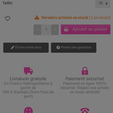
Taille
Derniers articles en stock
(2 produits)
favorite_border
Ajouter au panier
−
+
Écrire votre avis
Poser une question
Livraison gratuite
Paiement sécurisé
En France Métropolitaine à
Paiement en ligne 100%
partir de
sécurisé. Réglez vos achats
100 € d'achats (hors frais de
en toute sérénité
port)