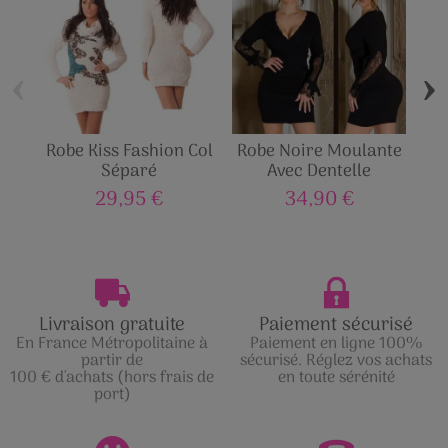
‹
›
Robe Kiss Fashion Col
Robe Noire Moulante
Séparé
Avec Dentelle
29,95 €
34,90 €
Livraison gratuite
Paiement sécurisé
En France Métropolitaine à
Paiement en ligne 100%
partir de
sécurisé. Réglez vos achats
100 € d'achats (hors frais de
en toute sérénité
port)