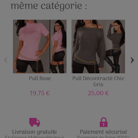
même catégorie :
‹
›
Pull Rose
Pull Décontracté Chic
Pu
Gris
19,75 €
25,00 €
Livraison gratuite
Paiement sécurisé