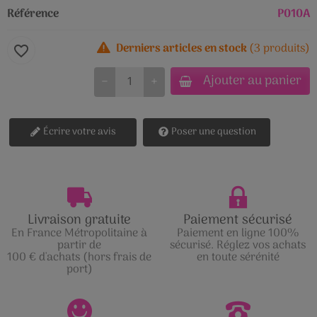
Référence
P010A
Derniers articles en stock
(3 produits)
favorite_border
Ajouter au panier
−
+
Écrire votre avis
Poser une question
Livraison gratuite
Paiement sécurisé
En France Métropolitaine à
Paiement en ligne 100%
partir de
sécurisé. Réglez vos achats
100 € d'achats (hors frais de
en toute sérénité
port)