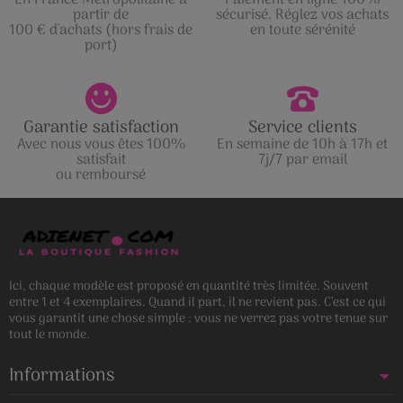
En France Métropolitaine à
Paiement en ligne 100%
partir de
sécurisé. Réglez vos achats
100 € d'achats (hors frais de
en toute sérénité
port)
Garantie satisfaction
Service clients
Avec nous vous êtes 100%
En semaine de 10h à 17h et
satisfait
7j/7 par email
ou remboursé
Ici, chaque modèle est proposé en quantité très limitée. Souvent
entre 1 et 4 exemplaires. Quand il part, il ne revient pas. C’est ce qui
vous garantit une chose simple : vous ne verrez pas votre tenue sur
tout le monde.
Informations