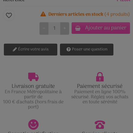
Référence
P126A
Derniers articles en stock
(4 produits)
favorite_border
Ajouter au panier
−
+
Écrire votre avis
Poser une question
Livraison gratuite
Paiement sécurisé
En France Métropolitaine à
Paiement en ligne 100%
partir de
sécurisé. Réglez vos achats
100 € d'achats (hors frais de
en toute sérénité
port)