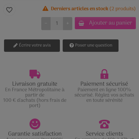
Derniers articles en stock
(2 produits)
favorite_border
Ajouter au panier
−
+
Écrire votre avis
Poser une question
Livraison gratuite
Paiement sécurisé
En France Métropolitaine à
Paiement en ligne 100%
partir de
sécurisé. Réglez vos achats
100 € d'achats (hors frais de
en toute sérénité
port)
Garantie satisfaction
Service clients