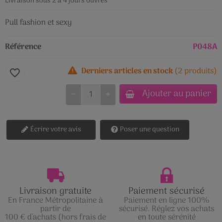
Livraison sous 2 à 4 jours ouvrés
Pull fashion et sexy
Référence
P048A
Derniers articles en stock
(2 produits)
favorite_border
Ajouter au panier
−
+
Écrire votre avis
Poser une question
Livraison gratuite
Paiement sécurisé
En France Métropolitaine à
Paiement en ligne 100%
partir de
sécurisé. Réglez vos achats
100 € d'achats (hors frais de
en toute sérénité