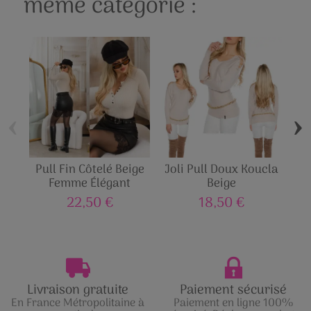
même catégorie :
‹
›
Pull Fin Côtelé Beige
Joli Pull Doux Koucla
P
Femme Élégant
Beige
Sa
22,50 €
18,50 €
Livraison gratuite
Paiement sécurisé
En France Métropolitaine à
Paiement en ligne 100%