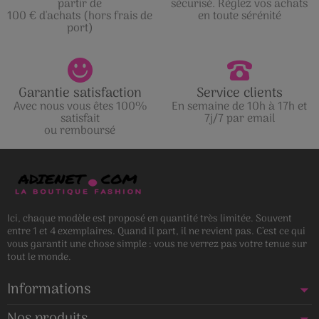
partir de
sécurisé. Réglez vos achats
100 € d'achats (hors frais de
en toute sérénité
port)
Garantie satisfaction
Service clients
Avec nous vous êtes 100%
En semaine de 10h à 17h et
satisfait
7j/7 par email
ou remboursé
Ici, chaque modèle est proposé en quantité très limitée. Souvent
entre 1 et 4 exemplaires. Quand il part, il ne revient pas. C’est ce qui
vous garantit une chose simple : vous ne verrez pas votre tenue sur
tout le monde.
Informations
Nos produits