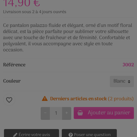
14,90 €
Livraison sous 2 à 4 jours ouvrés
Ce pantalon palazzo fluide et élégant, orné d’un motif floral
délicat, est la pièce parfaite pour sublimer votre silhouette
avec une touche de fraîcheur et de féminité. Confortable et
polyvalent, il vous accompagne avec style en toute
occasion.
Référence
J002
Couleur
Derniers articles en stock
(2 produits)
favorite_border
Ajouter au panier
−
+
Écrire votre avis
Poser une question