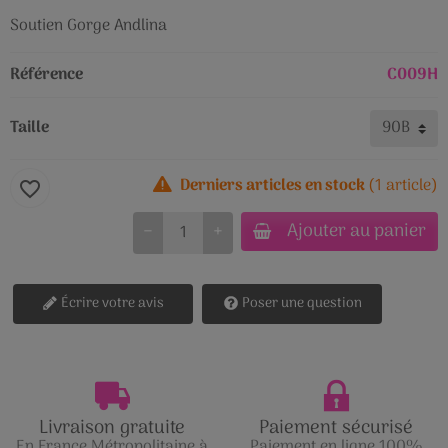
Soutien Gorge Andlina
Référence
C009H
Taille
Derniers articles en stock
(1 article)
favorite_border
Ajouter au panier
−
+
Écrire votre avis
Poser une question
Livraison gratuite
Paiement sécurisé
En France Métropolitaine à
Paiement en ligne 100%