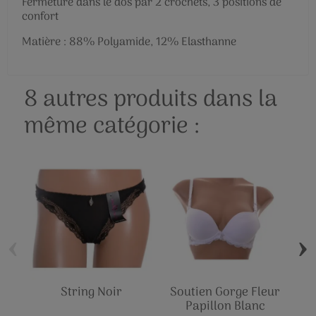
Fermeture dans le dos par 2 crochets, 3 positions de
confort
Matière : 88% Polyamide, 12% Elasthanne
8 autres produits dans la
même catégorie :
‹
›
String Noir
Soutien Gorge Fleur
So
Papillon Blanc
Pa