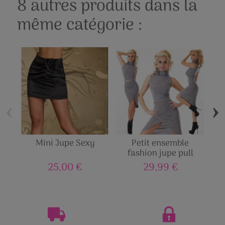
8 autres produits dans la
même catégorie :
‹
›
Mini Jupe Sexy
Petit ensemble
Min
fashion jupe pull
25,00 €
29,99 €