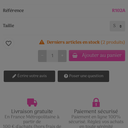
Référence
R102A
Taille
Derniers articles en stock
(2 produits)
favorite_border
Ajouter au panier
−
+
Écrire votre avis
Poser une question
Livraison gratuite
Paiement sécurisé
En France Métropolitaine à
Paiement en ligne 100%
partir de
sécurisé. Réglez vos achats
100 € d'achats (hors frais de
en toute sérénité