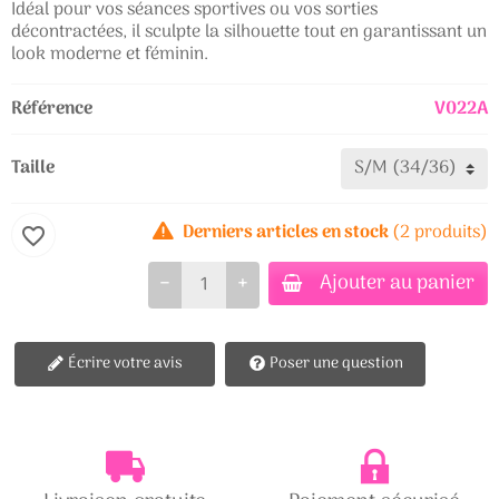
Idéal pour vos séances sportives ou vos sorties
décontractées, il sculpte la silhouette tout en garantissant un
look moderne et féminin.
Référence
V022A
Taille
Derniers articles en stock
(2 produits)
favorite_border
Ajouter au panier
−
+
Écrire votre avis
Poser une question