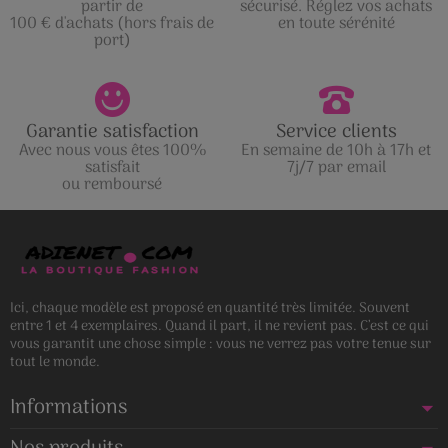
partir de
sécurisé. Réglez vos achats
100 € d'achats (hors frais de
en toute sérénité
port)
Garantie satisfaction
Service clients
Avec nous vous êtes 100%
En semaine de 10h à 17h et
satisfait
7j/7 par email
ou remboursé
Ici, chaque modèle est proposé en quantité très limitée. Souvent
entre 1 et 4 exemplaires. Quand il part, il ne revient pas. C’est ce qui
vous garantit une chose simple : vous ne verrez pas votre tenue sur
tout le monde.
Informations