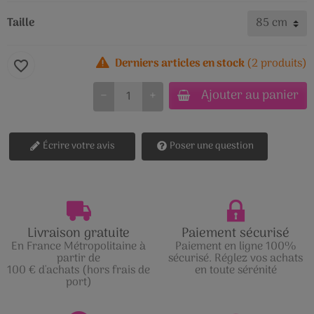
Taille
Derniers articles en stock
(2 produits)
favorite_border
Ajouter au panier
−
+
Écrire votre avis
Poser une question
Livraison gratuite
Paiement sécurisé
En France Métropolitaine à
Paiement en ligne 100%
partir de
sécurisé. Réglez vos achats
100 € d'achats (hors frais de
en toute sérénité
port)