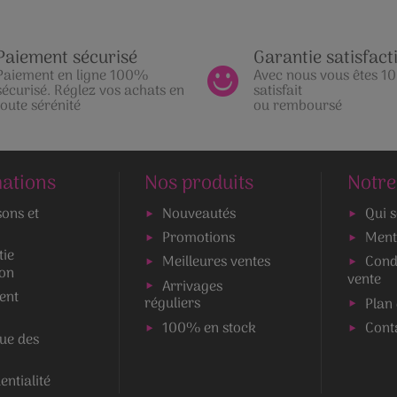
Paiement sécurisé
Garantie satisfact
Paiement en ligne 100%
Avec nous vous êtes 
sécurisé. Réglez vos achats en
satisfait
toute sérénité
ou remboursé
ations
Nos produits
Notre
sons et
Nouveautés
Qui 
Promotions
Ment
tie
Meilleures ventes
Cond
ion
vente
Arrivages
ent
réguliers
Plan 
100% en stock
Cont
que des
entialité