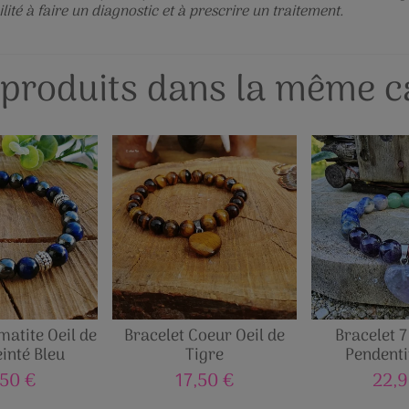
ité à faire un diagnostic et à prescrire un traitement.
 produits dans la même ca
matite Oeil de
Bracelet Coeur Oeil de
Bracelet 
einté Bleu
Tigre
Pendenti
,50 €
17,50 €
22,9