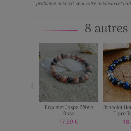
problème médical, seul votre médecin est habil
8 autres
‹
Bracelet Jaspe Zèbre
Bracelet Hé
Rose
Tigre T
17,50 €
18