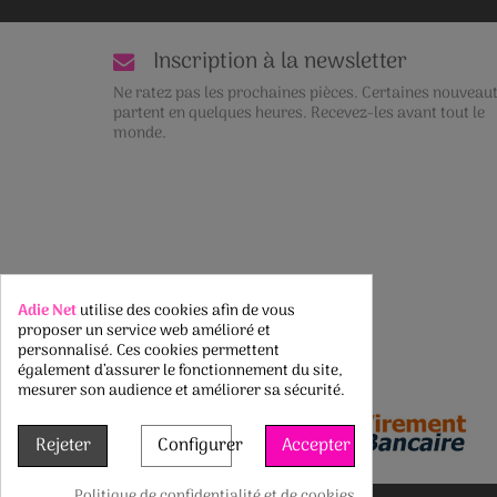
Inscription à la newsletter
Ne ratez pas les prochaines pièces. Certaines nouveau
partent en quelques heures. Recevez-les avant tout le
monde.
Adie Net
utilise des cookies afin de vous
Rétractation du contrat
proposer un service web amélioré et
personnalisé. Ces cookies permettent
Suivre le statut de la rétractation
également d’assurer le fonctionnement du site,
mesurer son audience et améliorer sa sécurité.
Rejeter
Configurer
Accepter
Politique de confidentialité et de cookies