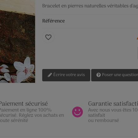
Bracelet en pierres naturelles véritables d'
Référence
favorite_border
Écrire votre avis
Poser une questio
Paiement sécurisé
Garantie satisfact
Paiement en ligne 100%
Avec nous vous êtes 
sécurisé. Réglez vos achats en
satisfait
toute sérénité
ou remboursé