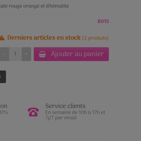
agate rouge orangé et d'hématite
B015
Derniers articles en stock
(2 produits)
Ajouter au panier
−
+
n
ion
Service clients
100%
En semaine de 10h à 17h et
7j/7 par email