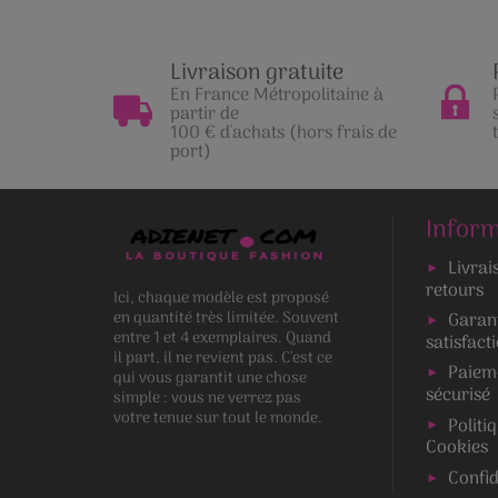
Livraison gratuite
En France Métropolitaine à
partir de
100 € d'achats (hors frais de
port)
Inform
Livrai
retours
Ici, chaque modèle est proposé
en quantité très limitée. Souvent
Garan
entre 1 et 4 exemplaires. Quand
satisfact
il part, il ne revient pas. C’est ce
Paiem
qui vous garantit une chose
sécurisé
simple : vous ne verrez pas
votre tenue sur tout le monde.
Politi
Cookies
Confid