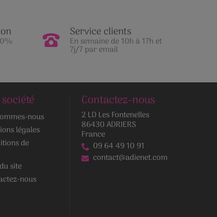
ion
Service clients
100%
En semaine de 10h à 17h et
7j/7 par email
 société
Contactez-nous
2 LD Les Fontenelles
sommes-nous
86430 ADRIERS
ions légales
France
itions de
09 64 49 10 91
contact@adienet.com
du site
actez-nous