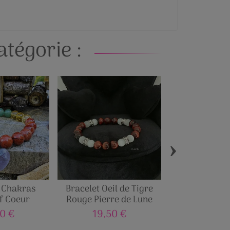
tégorie :
›
7 Chakras
Bracelet Oeil de Tigre
Bracelet Mode 
f Coeur
Rouge Pierre de Lune
Lav
0 €
19,50 €
4,50