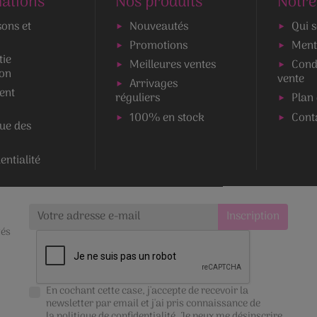
ations
Nos produits
Notre
sons et
Nouveautés
Qui 
Promotions
Ment
tie
Meilleures ventes
Cond
ion
vente
Arrivages
ent
réguliers
Plan 
100% en stock
Cont
que des
entialité
tés
En cochant cette case, j'accepte de recevoir la
newsletter par email et j'ai pris connaissance de
la
politique de confidentialité
. Je peux me désinscrire