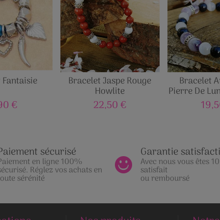
 Fantaisie
Bracelet Jaspe Rouge
Bracelet 
Howlite
Pierre De Lu
Sto
90 €
22,50 €
19,5
Paiement sécurisé
Garantie satisfact
Paiement en ligne 100%
Avec nous vous êtes 
sécurisé. Réglez vos achats en
satisfait
toute sérénité
ou remboursé