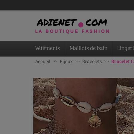
Vêtements
Maillots de bain
Linger
Accueil
Bijoux
Bracelets
Bracelet C