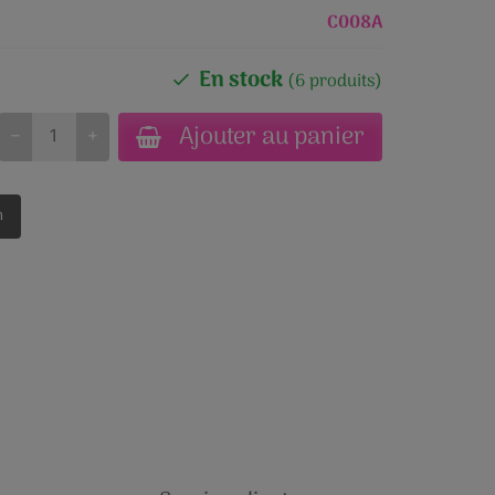
C008A
En stock
(6 produits)
Ajouter au panier
−
+
n