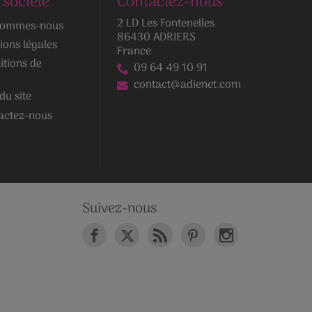
 société
Contactez-nous
2 LD Les Fontenelles
sommes-nous
86430 ADRIERS
ions légales
France
itions de
09 64 49 10 91
contact@adienet.com
du site
actez-nous
Suivez-nous