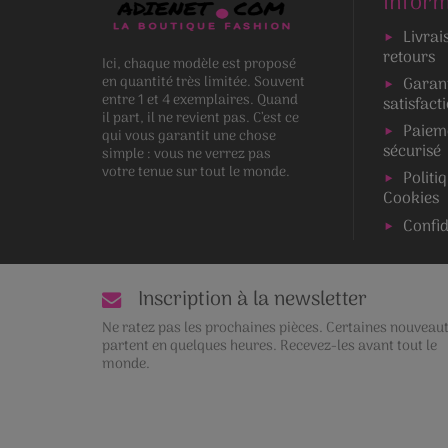
Inform
Livrai
retours
Ici, chaque modèle est proposé
en quantité très limitée. Souvent
Garan
entre 1 et 4 exemplaires. Quand
satisfact
il part, il ne revient pas. C’est ce
Paiem
qui vous garantit une chose
sécurisé
simple : vous ne verrez pas
votre tenue sur tout le monde.
Politi
Cookies
Confid
Inscription à la newsletter
Ne ratez pas les prochaines pièces. Certaines nouveau
partent en quelques heures. Recevez-les avant tout le
monde.