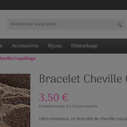
ie
Accessoires
Bijoux
Déstockage
heville Coquillage
Bracelet Cheville
3,50 €
Livraison sous 2 à 4 jours ouvrés
Ultra tendance, ce bracelet de cheville coqui