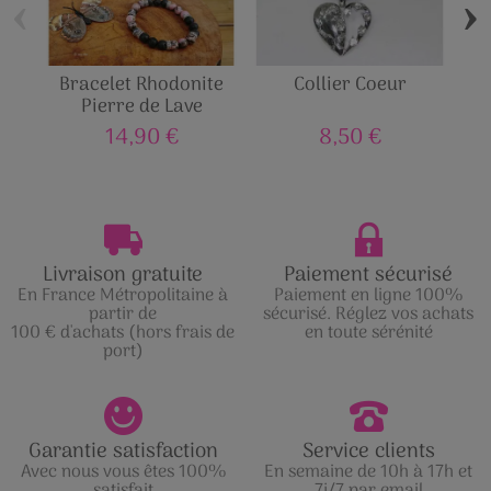
‹
›
Bracelet Rhodonite
Collier Coeur
Br
Pierre de Lave
Ro
14,90 €
8,50 €
Livraison gratuite
Paiement sécurisé
En France Métropolitaine à
Paiement en ligne 100%
partir de
sécurisé. Réglez vos achats
100 € d'achats (hors frais de
en toute sérénité
port)
Garantie satisfaction
Service clients
Avec nous vous êtes 100%
En semaine de 10h à 17h et