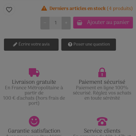
Derniers articles en stock
(4 produits)
favorite_border
Ajouter au panier
−
+
Écrire votre avis
Poser une question
Livraison gratuite
Paiement sécurisé
En France Métropolitaine à
Paiement en ligne 100%
partir de
sécurisé. Réglez vos achats
100 € d'achats (hors frais de
en toute sérénité
port)
Garantie satisfaction
Service clients