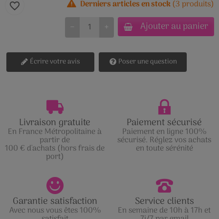
Derniers articles en stock
(3 produits)
favorite_border
Ajouter au panier
−
+
Écrire votre avis
Poser une question
Livraison gratuite
Paiement sécurisé
En France Métropolitaine à
Paiement en ligne 100%
partir de
sécurisé. Réglez vos achats
100 € d'achats (hors frais de
en toute sérénité
port)
Garantie satisfaction
Service clients
Avec nous vous êtes 100%
En semaine de 10h à 17h et