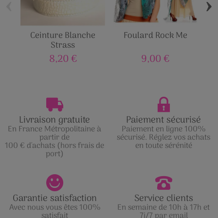
‹
›
Ceinture Blanche
Foulard Rock Me
S
Strass
8,20 €
9,00 €
Livraison gratuite
Paiement sécurisé
En France Métropolitaine à
Paiement en ligne 100%
partir de
sécurisé. Réglez vos achats
100 € d'achats (hors frais de
en toute sérénité
port)
Garantie satisfaction
Service clients
Avec nous vous êtes 100%
En semaine de 10h à 17h et
satisfait
7j/7 par email